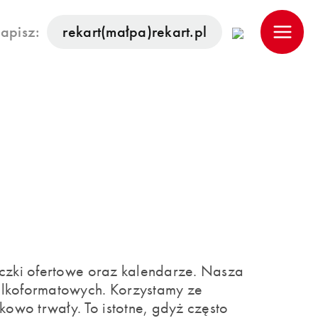
apisz:
rekart(małpa)rekart.pl
teczki ofertowe oraz kalendarze. Nasza
elkoformatowych. Korzystamy ze
owo trwały. To istotne, gdyż często