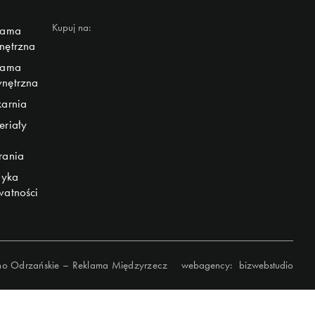
Kupuj na:
lama
nętrzna
lama
nętrzna
karnia
eriały
rania
tyka
watności
no Odrzańskie – Reklama Międzyrzecz
webagency:
bizwebstudio