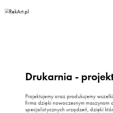
Przejdź
do
treści
Drukarnia - projekt
Projektujemy oraz produkujemy wszelki
firma dzięki nowoczesnym maszynom do
specjalistycznych urządzeń, dzięki kt